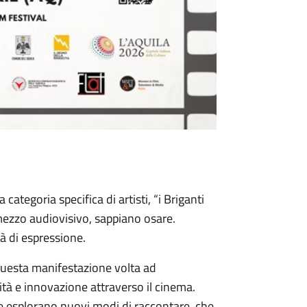
categoria specifica di artisti, “i Briganti
l mezzo audiovisivo, sappiano osare.
à di espressione.
i questa manifestazione volta ad
lità e innovazione attraverso il cinema.
che esplorano nuovi modi di raccontare, che