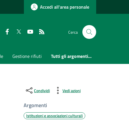
Accedi all'area personale
Faceboook
Twitter
Youtube
RSS
Cerca
le
Gestione rifiuti
Tutti gli argomenti...
Condividi
Vedi azioni
Argomenti
Istituzioni e associazioni culturali