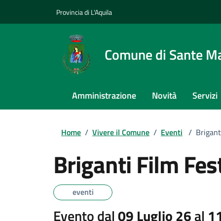
Provincia di L'Aquila
Comune di Sante Ma
Amministrazione
Novità
Servizi
Home
/
Vivere il Comune
/
Eventi
/
Brigant
Briganti Film Fes
eventi
Evento dal
09 Luglio 26
al
11