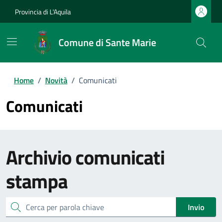
Provincia di L'Aquila
Comune di Sante Marie
Home
/
Novità
/
Comunicati
Comunicati
Archivio
comunicati
stampa
cerca
Invio