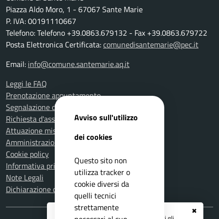
Piazza Aldo Moro, 1 - 67067 Sante Marie
P. IVA: 00191110667
Telefono: Telefono +39.0863.679132 - Fax +39.0863.679722
Posta Elettronica Certificata:
comunedisantemarie@pec.it
Email:
info@comune.santemarie.aq.it
Leggi le FAQ
Prenotazione appuntamento
Segnalazione disservizio
Avviso sull'utilizzo
Richiesta d'assistenza
Attuazione misure PNRR
dei cookies
Amministrazione trasparente
Cookie policy
Questo sito non
Informativa privacy
utilizza tracker o
Note Legali
cookie diversi da
Dichiarazione di accessibilità
quelli tecnici
strettamente
✖
Registrati ai servizi
APP IO
e ricevi tutti gli
necessari al suo