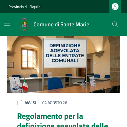
Vai ai contenuti
Vai al footer
Provincia di L'Aquila
Comune di Sante Marie
Comune di Sante Marie
Ultime notizie
AVVISI
04 AGOSTO 26
Regolamento per la
definizione agevolata delle