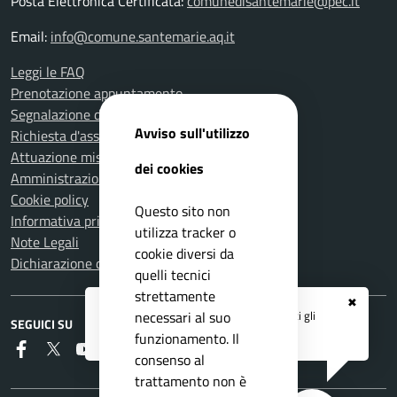
Posta Elettronica Certificata:
comunedisantemarie@pec.it
Email:
info@comune.santemarie.aq.it
Leggi le FAQ
Prenotazione appuntamento
Segnalazione disservizio
Avviso sull'utilizzo
Richiesta d'assistenza
Attuazione misure PNRR
dei cookies
Amministrazione trasparente
Cookie policy
Questo sito non
Informativa privacy
utilizza tracker o
Note Legali
cookie diversi da
Dichiarazione di accessibilità
quelli tecnici
strettamente
✖
Registrati ai servizi
APP IO
e ricevi tutti gli
necessari al suo
SEGUICI SU
aggiornamenti dall'Ente
funzionamento. Il
Faceboook
Twitter
Youtube
RSS
consenso al
trattamento non è