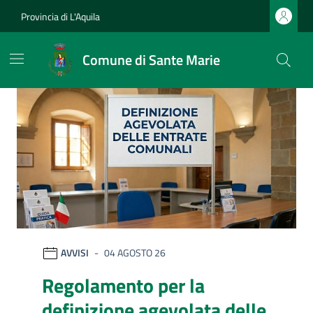
Vai ai contenuti
Vai al footer
Provincia di L'Aquila
Comune di Sante Marie
Comune di Sante Marie
Ultime notizie
AVVISI
04 AGOSTO 26
Regolamento per la
definizione agevolata delle