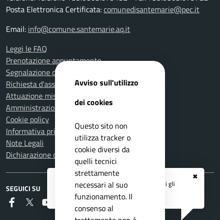
Posta Elettronica Certificata:
comunedisantemarie@pec.it
Email:
info@comune.santemarie.aq.it
Leggi le FAQ
Prenotazione appuntamento
Segnalazione disservizio
Avviso sull'utilizzo
Richiesta d'assistenza
Attuazione misure PNRR
dei cookies
Amministrazione trasparente
Cookie policy
Questo sito non
Informativa privacy
utilizza tracker o
Note Legali
cookie diversi da
Dichiarazione di accessibilità
quelli tecnici
strettamente
✖
Registrati ai servizi
APP IO
e ricevi tutti gli
necessari al suo
SEGUICI SU
aggiornamenti dall'Ente
funzionamento. Il
Faceboook
Twitter
Youtube
RSS
consenso al
trattamento non è