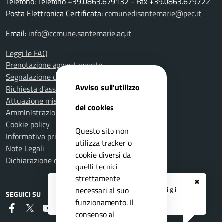
Telefono: Telefono +39.0863.679132 - Fax +39.0863.679722
Posta Elettronica Certificata:
comunedisantemarie@pec.it
Email:
info@comune.santemarie.aq.it
Leggi le FAQ
Prenotazione appuntamento
Segnalazione disservizio
Avviso sull'utilizzo
Richiesta d'assistenza
Attuazione misure PNRR
dei cookies
Amministrazione trasparente
Cookie policy
Questo sito non
Informativa privacy
utilizza tracker o
Note Legali
cookie diversi da
Dichiarazione di accessibilità
quelli tecnici
strettamente
✖
Registrati ai servizi
APP IO
e ricevi tutti gli
necessari al suo
SEGUICI SU
aggiornamenti dall'Ente
funzionamento. Il
Faceboook
Twitter
Youtube
RSS
consenso al