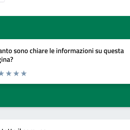
nto sono chiare le informazioni su questa
gina?
da 1 a 5 stelle la pagina
a 1 stelle su 5
aluta 2 stelle su 5
Valuta 3 stelle su 5
Valuta 4 stelle su 5
Valuta 5 stelle su 5