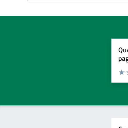
Qua
pa
Valuta 
Valut
V