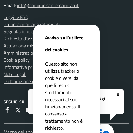
Email:
info@comune.santemarie.aq.it
Leggi le FAQ
Prenotazione appuntamento
Segnalazione disservizio
Avviso sull'utilizzo
Richiesta d'assistenza
Attuazione misure PNRR
dei cookies
Amministrazione trasparente
Cookie policy
Questo sito non
Informativa privacy
utilizza tracker o
Note Legali
cookie diversi da
Dichiarazione di accessibilità
quelli tecnici
strettamente
✖
Registrati ai servizi
APP IO
e ricevi tutti gli
necessari al suo
SEGUICI SU
aggiornamenti dall'Ente
funzionamento. Il
Faceboook
Twitter
Youtube
RSS
consenso al
trattamento non è
richiesto.
Mappa del sito