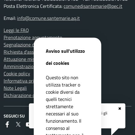
Posta Elettronica Certificata:
comunedisantemarie@pec.it
Email:
info@comune.santemarie.aq.it
Leggi le FAQ
Prenotazione appuntamento
Segnalazione disservizio
Avviso sull'utilizzo
Richiesta d'assistenza
Attuazione misure PNRR
dei cookies
Amministrazione trasparente
Cookie policy
Questo sito non
Informativa privacy
utilizza tracker o
Note Legali
cookie diversi da
Dichiarazione di accessibilità
quelli tecnici
strettamente
✖
Registrati ai servizi
APP IO
e ricevi tutti gli
necessari al suo
SEGUICI SU
aggiornamenti dall'Ente
funzionamento. Il
Faceboook
Twitter
Youtube
RSS
consenso al