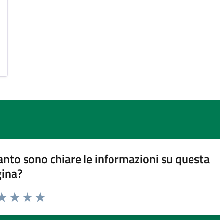
nto sono chiare le informazioni su questa
gina?
da 1 a 5 stelle la pagina
a 1 stelle su 5
aluta 2 stelle su 5
Valuta 3 stelle su 5
Valuta 4 stelle su 5
Valuta 5 stelle su 5