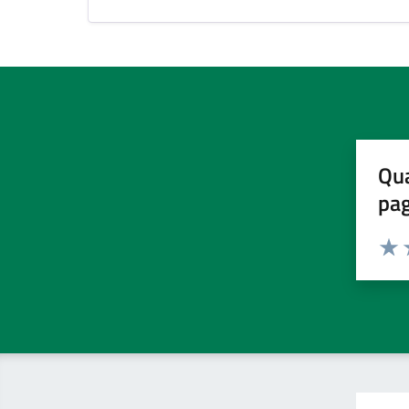
Qua
pa
Valuta 
Valut
V