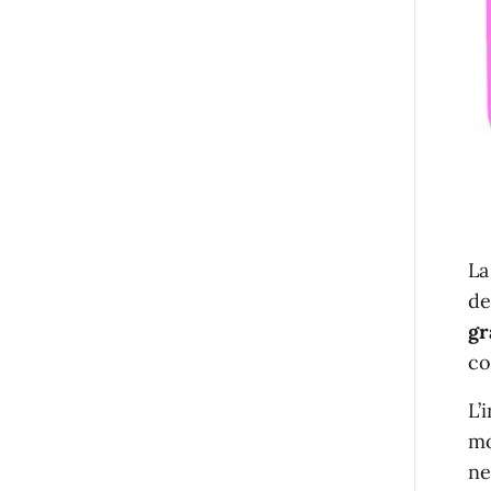
La
de
gr
co
L’
mo
ne