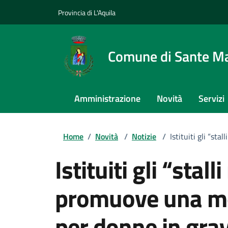
Provincia di L'Aquila
Comune di Sante Ma
Amministrazione
Novità
Servizi
Home
/
Novità
/
Notizie
/
Istituiti gli “st
Istituiti gli “stal
promuove una mob
per donne in grav