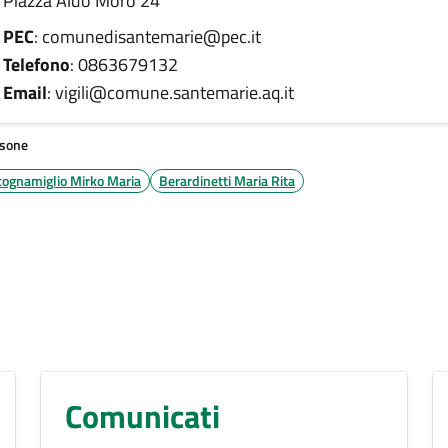
Piazza Aldo Moro 24
PEC
: comunedisantemarie@pec.it
Telefono
: 0863679132
Email
: vigili@comune.santemarie.aq.it
sone
cognamiglio Mirko Maria
Berardinetti Maria Rita
Comunicati