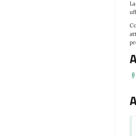
La
uf
Co
at
pr
A
A