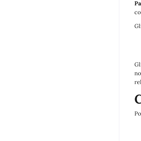
Pa
co
Gl
Gl
no
re
C
Po