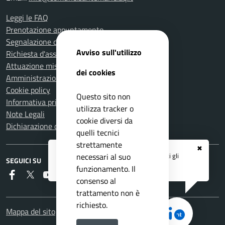
Leggi le FAQ
Prenotazione appuntamento
Segnalazione disservizio
Avviso sull'utilizzo
Richiesta d'assistenza
Attuazione misure PNRR
dei cookies
Amministrazione trasparente
Cookie policy
Questo sito non
Informativa privacy
utilizza tracker o
Note Legali
cookie diversi da
Dichiarazione di accessibilità
quelli tecnici
strettamente
✖
Registrati ai servizi
APP IO
e ricevi tutti gli
necessari al suo
SEGUICI SU
aggiornamenti dall'Ente
funzionamento. Il
Faceboook
Twitter
Youtube
RSS
consenso al
trattamento non è
richiesto.
Mappa del sito